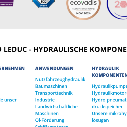
 LEDUC - HYDRAULISCHE KOMPON
TERNEHMEN
ANWENDUNGEN
HYDRAULIK
KOMPONENTE
Nutzfahrzeughydraulik
Baumaschinen
Hydraulikpump
Transporttechnik
Hydraulikmotor
ie unser
Industrie
Hydro-pneumat
Landwirtschaftliche
druckspeicher
Maschinen
Unsere mikrohyd
Öl-Förderung
lösugen
Schiffsmotoren