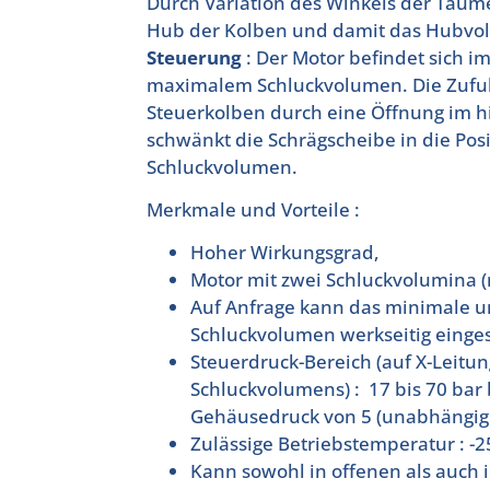
Durch Variation des Winkels der Taume
Hub der Kolben und damit das Hubvo
Steuerung
: Der Motor befindet sich i
maximalem Schluckvolumen. Die Zufuh
Steuerkolben durch eine Öffnung im hi
schwänkt die Schrägscheibe in die Pos
Schluckvolumen.
Merkmale und Vorteile :
Hoher Wirkungsgrad,
Motor mit zwei Schluckvolumina (
Auf Anfrage kann das minimale 
Schluckvolumen werkseitig einges
Steuerdruck-Bereich (auf X-Leitu
Schluckvolumens) : 17 bis 70 ba
Gehäusedruck von 5 (unabhängig 
Zulässige Betriebstemperatur : -2
Kann sowohl in offenen als auch 