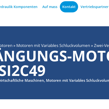
ydraulik Komponenten
Auf mass
Kontakt
Vertriebspartne
otoren
»
Motoren mit Variables Schluckvolumen
»
Zwei-V
RÄNGUNGS-MOT
SI2C49
irtschaftliche Maschinen
,
Motoren mit Variables Schluckvol