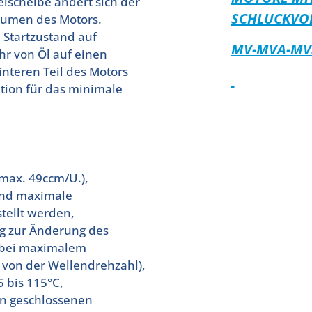
lscheibe ändert sich der
SCHLUCKVO
lumen des Motors.
m Startzustand auf
MV-MVA-MV
r von Öl auf einen
nteren Teil des Motors
ition für das minimale
max. 49ccm/U.),
und maximale
tellt werden,
ng zur Änderung des
r bei maximalem
von der Wellendrehzahl),
5 bis 115°C,
in geschlossenen