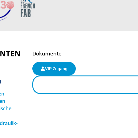
ENTEN
Dokumente
VIP Zugang
N
en
en
ische
raulik-