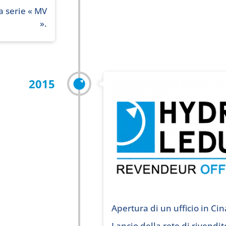
la serie « MV
».
2015
Apertura di un ufficio in Cin
Lancio della rete di rivendito