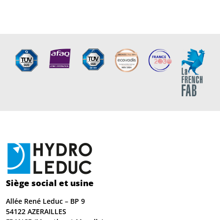
Siège social et usine
Allée René Leduc – BP 9
54122 AZERAILLES