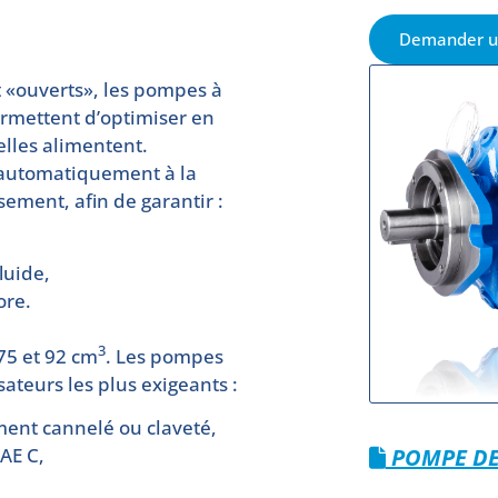
Demander u
t «ouverts», les pompes à
ermettent d’optimiser en
elles alimentent.
e automatiquement à la
ement, afin de garantir :
luide,
ore.
3
 75 et 92 cm
. Les pompes
ateurs les plus exigeants :
ment cannelé ou claveté,
POMPE DE
AE C,