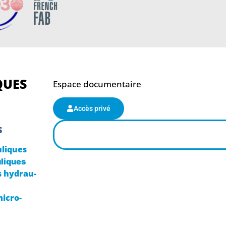
QUES
Espace documentaire
Accès privé
S
liques
liques
 hydrau-
micro-