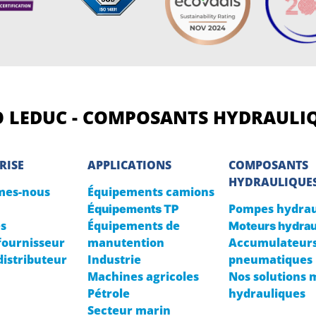
 LEDUC - COMPOSANTS HYDRAULI
RISE
APPLICATIONS
COMPOSANTS
HYDRAULIQUE
mes-nous
Équipements camions
Pompes hydrau
Équipements TP
és
Équipements de
Moteurs hydrau
fournisseur
manutention
Accumulateurs
distributeur
Industrie
pneumatiques
Machines agricoles
Nos solutions 
Pétrole
hydrauliques
Secteur marin