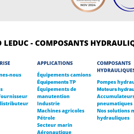
 LEDUC - COMPOSANTS HYDRAULI
RISE
APPLICATIONS
COMPOSANTS
HYDRAULIQUE
mes-nous
Équipements camions
Pompes hydrau
Équipements TP
és
Équipements de
Moteurs hydrau
fournisseur
manutention
Accumulateurs
distributeur
Industrie
pneumatiques
Machines agricoles
Nos solutions 
Pétrole
hydrauliques
Secteur marin
Aéronautique