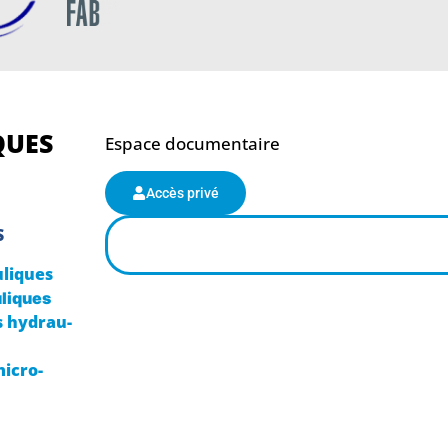
QUES
Espace documentaire
Accès privé
S
liques
liques
 hydrau-
micro-